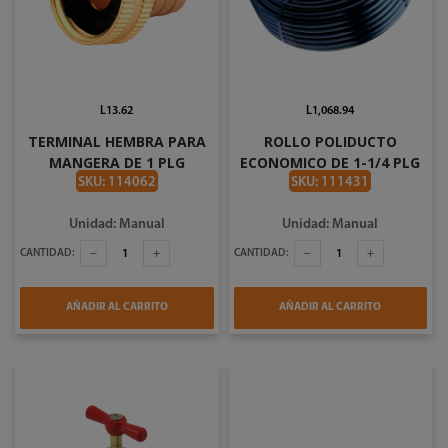
L13.62
L1,068.94
TERMINAL HEMBRA PARA
ROLLO POLIDUCTO
MANGERA DE 1 PLG
ECONOMICO DE 1-1/4 PLG
TOOLCRAFT TC0860
DE 55 YDS
SKU: 114062
SKU: 111431
Unidad: Manual
Unidad: Manual
CANTIDAD:
CANTIDAD:
AÑADIR AL CARRITO
AÑADIR AL CARRITO