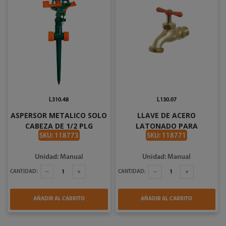
L310.48
L130.07
ASPERSOR METALICO SOLO
LLAVE DE ACERO
CABEZA DE 1/2 PLG
LATONADO PARA
IMACASA 13090
MANGUERA DE 1/2 PLG
SKU: 118773
SKU: 118771
IMACASA 11915
Unidad: Manual
Unidad: Manual
CANTIDAD:
CANTIDAD:
AÑADIR AL CARRITO
AÑADIR AL CARRITO