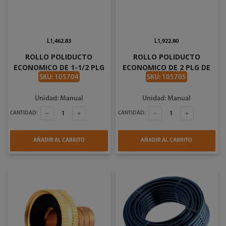
L1,462.83
L1,922.80
ROLLO POLIDUCTO
ROLLO POLIDUCTO
ECONOMICO DE 1-1/2 PLG
ECONOMICO DE 2 PLG DE
DE 55 YDS
55 YDS
SKU: 105704
SKU: 105705
Unidad: Manual
Unidad: Manual
CANTIDAD:
CANTIDAD:
AÑADIR AL CARRITO
AÑADIR AL CARRITO