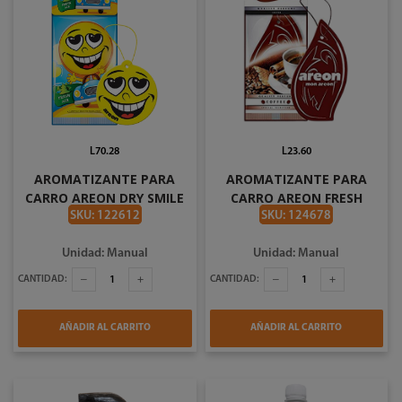
L70.28
L23.60
AROMATIZANTE PARA
AROMATIZANTE PARA
CARRO AREON DRY SMILE
CARRO AREON FRESH
VAINILLA 3800034962636
OCEANO 3800034958004
SKU: 122612
SKU: 124678
Unidad: Manual
Unidad: Manual
CANTIDAD:
CANTIDAD:
AÑADIR AL CARRITO
AÑADIR AL CARRITO