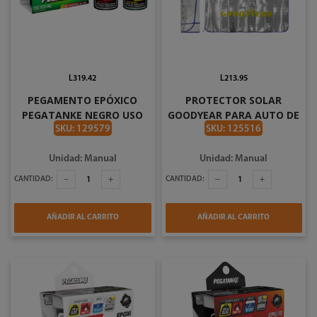
L319.42
L213.95
PEGAMENTO EPÓXICO
PROTECTOR SOLAR
PEGATANKE NEGRO USO
GOODYEAR PARA AUTO DE
GENERAL 44CC
140 X 70CM 991-1906944
SKU: 129579
SKU: 125516
Unidad: Manual
Unidad: Manual
CANTIDAD:
CANTIDAD:
AÑADIR AL CARRITO
AÑADIR AL CARRITO