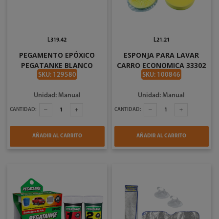
L319.42
L21.21
PEGAMENTO EPÓXICO
ESPONJA PARA LAVAR
PEGATANKE BLANCO
CARRO ECONOMICA 33302
PORCELANA 44CC
LC085E
SKU: 129580
SKU: 100846
Unidad: Manual
Unidad: Manual
CANTIDAD:
CANTIDAD:
AÑADIR AL CARRITO
AÑADIR AL CARRITO