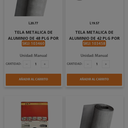
L20.77
L19.57
TELA METALICA DE
TELA METALICA DE
ALUMINIO DE 48 PLG POR
ALUMINIO DE 42 PLG POR
PIE ELEPHANT
PIE ELEPHANT
SKU: 103460
SKU: 103458
Unidad: Manual
Unidad: Manual
CANTIDAD:
CANTIDAD:
AÑADIR AL CARRITO
AÑADIR AL CARRITO