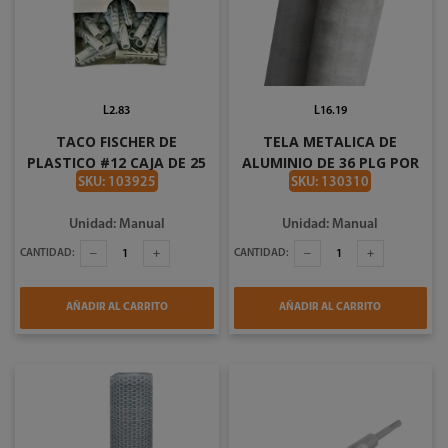
L2.83
L16.19
TACO FISCHER DE
TELA METALICA DE
PLASTICO #12 CAJA DE 25
ALUMINIO DE 36 PLG POR
PIEZAS 16244 71610
PIE ELEPHANT
SKU: 103925
SKU: 130310
Unidad: Manual
Unidad: Manual
CANTIDAD:
CANTIDAD:
AÑADIR AL CARRITO
AÑADIR AL CARRITO