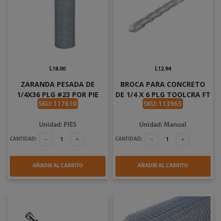
L18.00
L12.94
ZARANDA PESADA DE
BROCA PARA CONCRETO
1/4X36 PLG #23 POR PIE
DE 1/4 X 6 PLG TOOLCRA FT
PESADA 100FT
TC0525
SKU: 117610
SKU: 113965
Unidad: PIES
Unidad: Manual
CANTIDAD:
CANTIDAD:
AÑADIR AL CARRITO
AÑADIR AL CARRITO