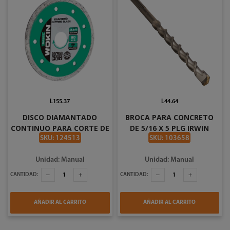
L155.37
L44.64
DISCO DIAMANTADO
BROCA PARA CONCRETO
CONTINUO PARA CORTE DE
DE 5/16 X 5 PLG IRWIN
7 PLG WOKIN 763318
IW907
SKU: 124513
SKU: 103658
Unidad: Manual
Unidad: Manual
CANTIDAD:
CANTIDAD:
AÑADIR AL CARRITO
AÑADIR AL CARRITO