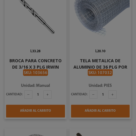
L33.28
L20.10
BROCA PARA CONCRETO
TELA METALICA DE
DE 3/16 X 3 PLG IRWIN
ALUMINIO DE 36 PLG POR
IW902
PIE ROLLO DE 100FT
SKU: 103656
SKU: 107032
Unidad: Manual
Unidad: PIES
CANTIDAD:
CANTIDAD:
AÑADIR AL CARRITO
AÑADIR AL CARRITO