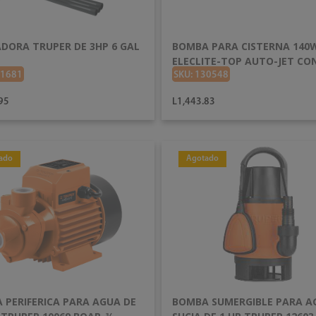
ADORA TRUPER DE 3HP 6 GAL
BOMBA PARA CISTERNA 140
ELECLITE-TOP AUTO-JET CO
TANQUE 2HP
21681
SKU: 130548
95
L1,443.83
ado
Agotado
AÑADIR AL CARRITO
AÑADIR AL CARRITO
 PERIFERICA PARA AGUA DE
BOMBA SUMERGIBLE PARA A