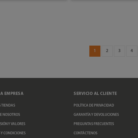
AÑADIR AL CARRITO
AÑADIR AL CARRITO
1
2
3
4
A EMPRESA
SERVICIO AL CLIENTE
 TIENDAS
POLÍTICA DE PRIVACIDAD
E NOSOTROS
GARANTÍA Y DEVOLUCIONES
ISIÓN Y VALORES
PREGUNTAS FRECUENTES
 Y CONDICIONES
CONTÁCTENOS