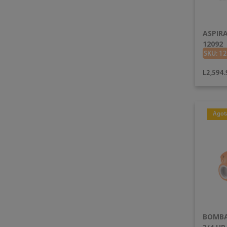
ASPIR
12092
SKU: 1
L2,594.
Agot
BOMBA