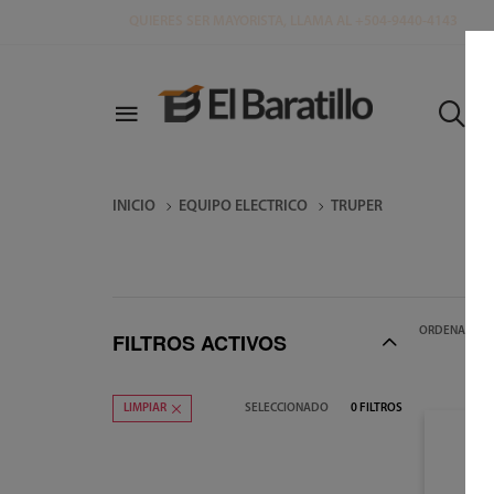
Q
U
I
E
R
E
S
S
E
R
M
A
Y
O
R
I
S
T
A
,
L
L
A
M
A
A
L
+
5
0
4
-
9
4
4
0
-
4
1
4
3
INICIO
EQUIPO ELECTRICO
TRUPER
ORDENAR POR
FILTROS ACTIVOS
SELECCIONADO
0
FILTROS
LIMPIAR