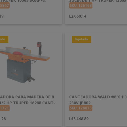
 TRUPER 10069 BOAP-¾
SUCIA DE 1 HP TRUPER 12603
05867
SKU: 126168
19
L2,060.14
ado
Agotado
AÑADIR AL CARRITO
AÑADIR AL CARRITO
ADORA PARA MADERA DE 8
CANTEADORA WALD #8 X 1.
1/2 HP TRUPER 16288 CANT-
230V JP802
01721
SKU: 128873
.28
L43,448.89