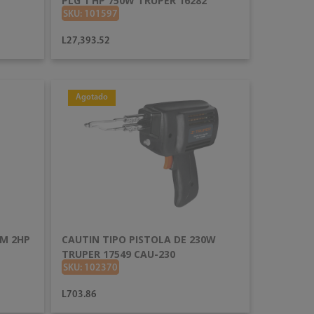
PLG 1 HP 750W TRUPER 16282
CANT-6X
SKU: 101597
L27,393.52
Agotado
AÑADIR AL CARRITO
3M 2HP
CAUTIN TIPO PISTOLA DE 230W
TRUPER 17549 CAU-230
SKU: 102370
L703.86