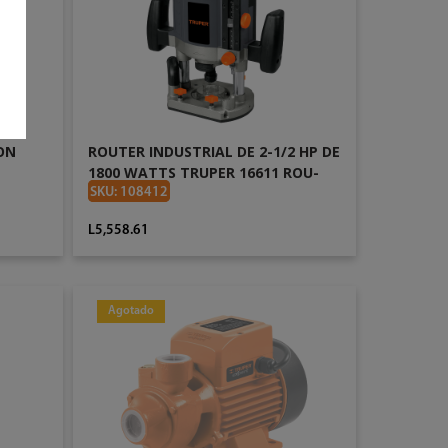
ON
ROUTER INDUSTRIAL DE 2-1/2 HP DE
1800 WATTS TRUPER 16611 ROU-
NX2
SKU: 108412
L5,558.61
Agotado
AÑADIR AL CARRITO