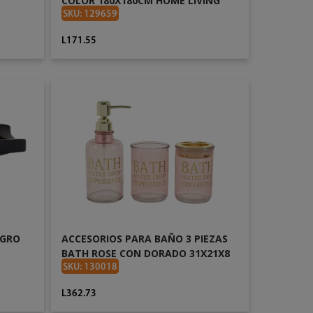
COLOR 180X180CM HOME LIVING
711-0455888
SKU: 129659
L171.55
AÑADIR AL CARRITO
EGRO
ACCESORIOS PARA BAÑO 3 PIEZAS
BATH ROSE CON DORADO 31X21X8
CONCEPTS 412-820290
SKU: 130018
L362.73