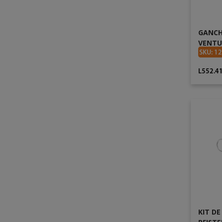
GANCH
VENTU
SKU: 1
L552.4
KIT D