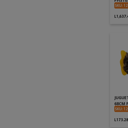
PFISTE
SKU: 1
L1,637.
JUGUE
68CM P
SKU: 1
L173.2