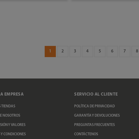
AÑADIR AL CARRITO
AÑADIR AL CARRITO
1
2
3
4
5
6
7
8
A EMPRESA
SERVICIO AL CLIENTE
 TIENDAS
POLÍTICA DE PRIVACIDAD
E NOSOTROS
GARANTÍA Y DEVOLUCIONES
ISIÓN Y VALORES
PREGUNTAS FRECUENTES
 Y CONDICIONES
CONTÁCTENOS