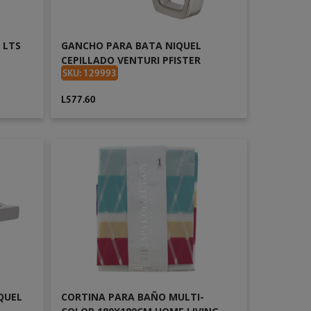
 LTS
GANCHO PARA BATA NIQUEL
CEPILLADO VENTURI PFISTER
BRHVNC0GS
SKU: 129993
L577.60
AÑADIR AL CARRITO
QUEL
CORTINA PARA BAÑO MULTI-