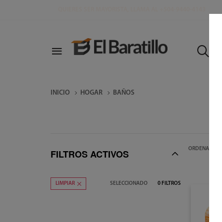
Q
U
I
E
R
E
S
S
E
R
M
A
Y
O
R
I
S
T
A
,
L
L
A
M
A
A
L
+
5
0
4
-
9
4
4
0
-
4
1
4
3
INICIO
HOGAR
BAÑOS
ORDENAR POR
FILTROS ACTIVOS
SELECCIONADO
0
FILTROS
LIMPIAR