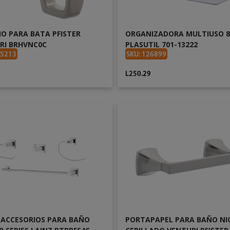
O PARA BATA PFISTER
ORGANIZADORA MULTIUSO 8
RI BRHVNC0C
PLASUTIL 701-13222
25213
SKU: 126899
1
L250.29
AÑADIR AL CARRITO
AÑADIR AL CARRITO
E ACCESORIOS PARA BAÑO
PORTAPAPEL PARA BAÑO NI