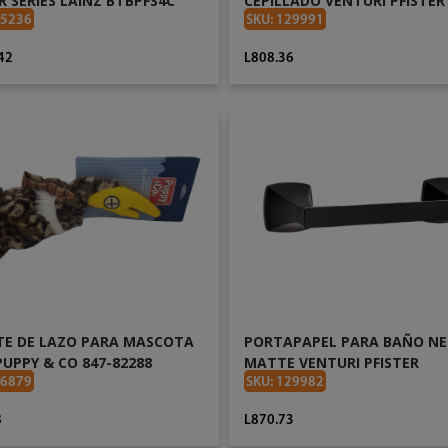
R SERIES LAINZ BTBPFS4C
CEPILLADO VENTURI PFISTER
BPHVNC0GS
25236
SKU: 129991
42
L808.36
AÑADIR AL CARRITO
AÑADIR AL CARRITO
TE DE LAZO PARA MASCOTA
PORTAPAPEL PARA BAÑO N
UPPY & CO 847-82288
MATTE VENTURI PFISTER
BPHVNC0B
26879
SKU: 129982
8
L870.73