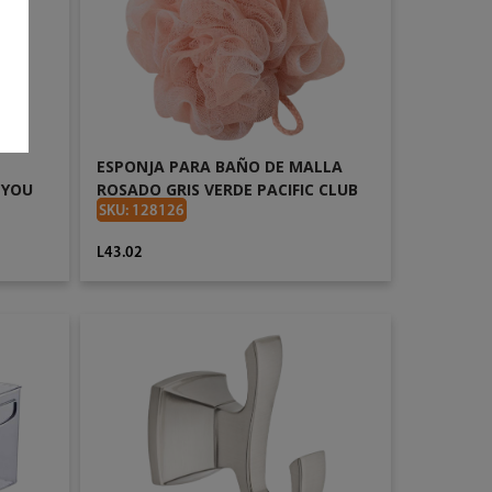
ESPONJA PARA BAÑO DE MALLA
 YOU
ROSADO GRIS VERDE PACIFIC CLUB
734-37554
SKU: 128126
L43.02
AÑADIR AL CARRITO