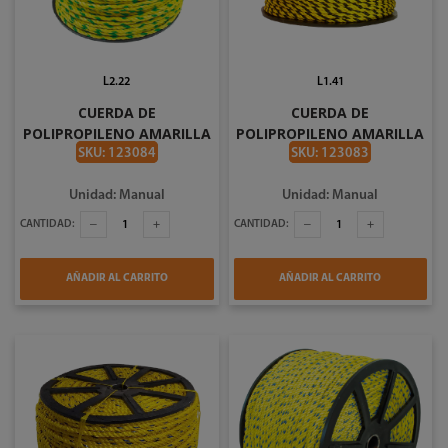
L2.22
L1.41
CUERDA DE
CUERDA DE
POLIPROPILENO AMARILLA
POLIPROPILENO AMARILLA
DE 8MM POR PIE CARRETE
DE 6MM POR PIE CARRETE
SKU: 123084
SKU: 123083
DE 2453 PIES SURTEK
DE 3824 PIES SURTEK
138202
138201
Unidad: Manual
Unidad: Manual
CANTIDAD:
CANTIDAD:
AÑADIR AL CARRITO
AÑADIR AL CARRITO