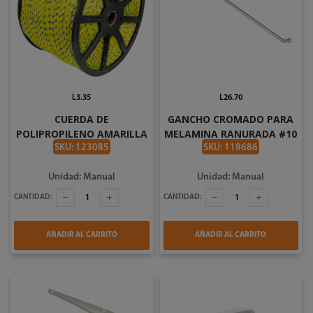
L3.35
L26.70
CUERDA DE
GANCHO CROMADO PARA
POLIPROPILENO AMARILLA
MELAMINA RANURADA #10
DE 10MM POR PIE CARRETE
CAJA DE 200UND
SKU: 123085
SKU: 118686
DE 2036 PIES SURTEK
138203
Unidad: Manual
Unidad: Manual
CANTIDAD:
CANTIDAD:
AÑADIR AL CARRITO
AÑADIR AL CARRITO