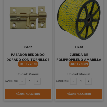
L54.52
L12.88
PASADOR REDONDO
CUERDA DE
DORADO CON TORNILLOS
POLIPROPILENO AMARILLA
1.5PLG CHINA
DE 19MM POR PIE CARRETE
SKU: 127670
SKU: 123089
DE 787 PIES SURTEK 138207
Unidad: Manual
Unidad: Manual
CANTIDAD:
CANTIDAD:
AÑADIR AL CARRITO
AÑADIR AL CARRITO