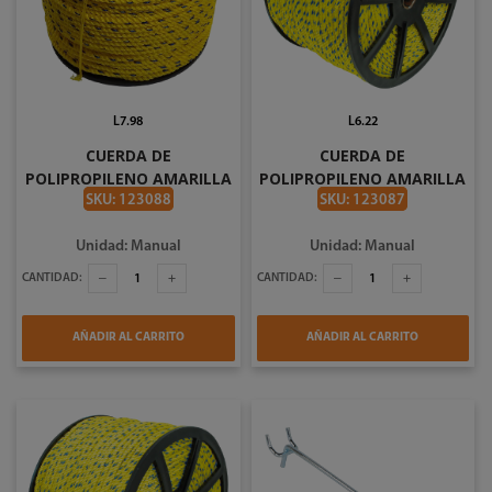
L7.98
L6.22
CUERDA DE
CUERDA DE
POLIPROPILENO AMARILLA
POLIPROPILENO AMARILLA
DE 16MM POR PIE CARRETE
DE 13MM POR PIE CARRETE
SKU: 123088
SKU: 123087
DE 1049 PIES SURTEK
DE 1321 PIES SURTEK
138206
138205
Unidad: Manual
Unidad: Manual
CANTIDAD:
CANTIDAD:
AÑADIR AL CARRITO
AÑADIR AL CARRITO