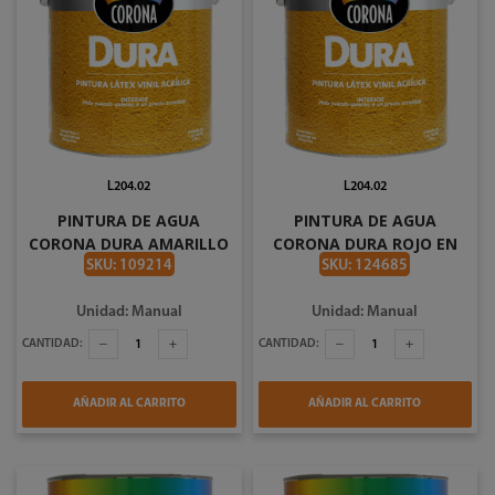
L204.02
L204.02
PINTURA DE AGUA
PINTURA DE AGUA
CORONA DURA AMARILLO
CORONA DURA ROJO EN
MOSTAZA EN GALON
GALON #2747
SKU: 109214
SKU: 124685
#2727
Unidad: Manual
Unidad: Manual
CANTIDAD:
CANTIDAD:
AÑADIR AL CARRITO
AÑADIR AL CARRITO