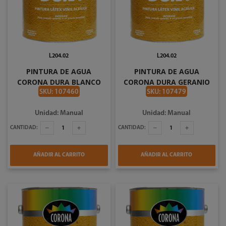
L204.02
L204.02
PINTURA DE AGUA
PINTURA DE AGUA
CORONA DURA BLANCO
CORONA DURA GERANIO
HUESO EN GALON #2701
EN GALON #2712
SKU: 107460
SKU: 107479
Unidad: Manual
Unidad: Manual
CANTIDAD:
CANTIDAD:
AÑADIR AL CARRITO
AÑADIR AL CARRITO