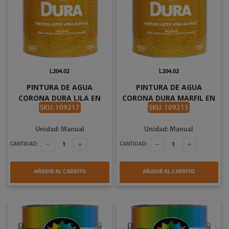
L204.02
L204.02
PINTURA DE AGUA
PINTURA DE AGUA
CORONA DURA LILA EN
CORONA DURA MARFIL EN
GALON #2730
GALON #2728
SKU: 109217
SKU: 109215
Unidad: Manual
Unidad: Manual
CANTIDAD:
CANTIDAD:
AÑADIR AL CARRITO
AÑADIR AL CARRITO