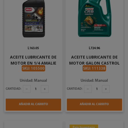
L163.05
L724.96
ACEITE LUBRICANTE DE
ACEITE LUBRICANTE DE
MOTOR EN 1/4 AMALIE
MOTOR GALON CASTROL
20W50 191044
SAE15W40 191208
SKU: 105500
SKU: 111338
Unidad: Manual
Unidad: Manual
CANTIDAD:
CANTIDAD:
AÑADIR AL CARRITO
AÑADIR AL CARRITO
Bajo Inventario