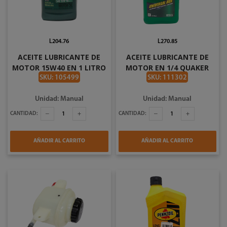
L204.76
L270.85
ACEITE LUBRICANTE DE
ACEITE LUBRICANTE DE
MOTOR 15W40 EN 1 LITRO
MOTOR EN 1/4 QUAKER
CASTROL 191250
STATE 15W40
SKU: 105499
SKU: 111302
Unidad: Manual
Unidad: Manual
CANTIDAD:
CANTIDAD:
AÑADIR AL CARRITO
AÑADIR AL CARRITO