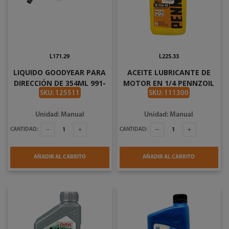
L171.29
L225.33
LIQUIDO GOODYEAR PARA
ACEITE LUBRICANTE DE
DIRECCIÓN DE 354ML 991-
MOTOR EN 1/4 PENNZOIL
GY071
SAE 15W40 191105
SKU: 125511
SKU: 111300
Unidad: Manual
Unidad: Manual
CANTIDAD:
CANTIDAD:
AÑADIR AL CARRITO
AÑADIR AL CARRITO