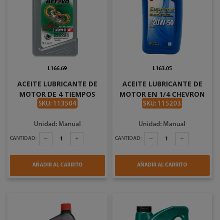
L166.69
L163.05
ACEITE LUBRICANTE DE
ACEITE LUBRICANTE DE
MOTOR DE 4 TIEMPOS
MOTOR EN 1/4 CHEVRON
ACTIVO 1/4 CASTROL
20W50 191032
SKU: 113504
SKU: 115203
20W50 191221
Unidad: Manual
Unidad: Manual
CANTIDAD:
CANTIDAD:
AÑADIR AL CARRITO
AÑADIR AL CARRITO