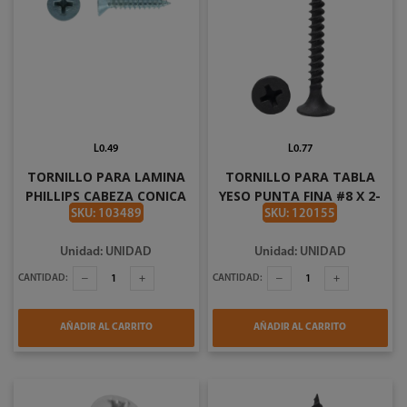
L0.49
L0.77
TORNILLO PARA LAMINA
TORNILLO PARA TABLA
PHILLIPS CABEZA CONICA
YESO PUNTA FINA #8 X 2-
#10 X 1 PLG 024636
1/2 PLG
SKU: 103489
SKU: 120155
Unidad: UNIDAD
Unidad: UNIDAD
CANTIDAD:
CANTIDAD:
AÑADIR AL CARRITO
AÑADIR AL CARRITO