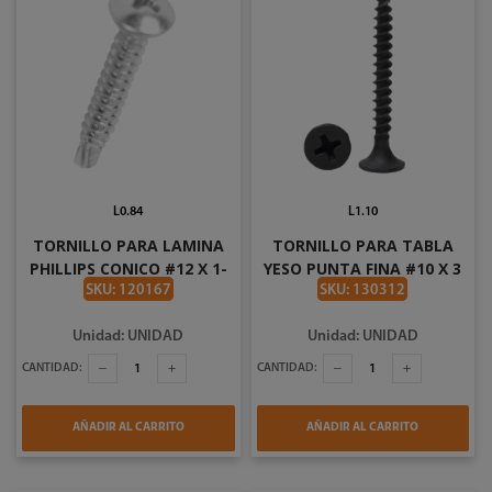
L0.84
L1.10
TORNILLO PARA LAMINA
TORNILLO PARA TABLA
PHILLIPS CONICO #12 X 1-
YESO PUNTA FINA #10 X 3
1/4 PLG FT259P
PLG
SKU: 120167
SKU: 130312
Unidad: UNIDAD
Unidad: UNIDAD
CANTIDAD:
CANTIDAD:
AÑADIR AL CARRITO
AÑADIR AL CARRITO