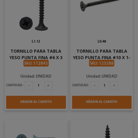
L1.12
L0.48
TORNILLO PARA TABLA
TORNILLO PARA TABLA
YESO PUNTA FINA #6 X 3
YESO PUNTA FINA #10 X 1-
PLG
1/4 PLG
SKU: 112845
SKU: 123288
Unidad: UNIDAD
Unidad: UNIDAD
CANTIDAD:
CANTIDAD:
AÑADIR AL CARRITO
AÑADIR AL CARRITO