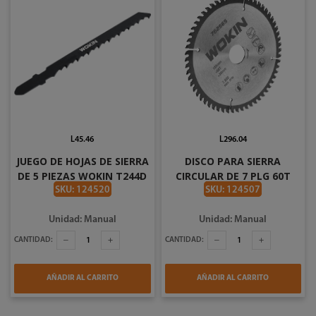
L45.46
L296.04
JUEGO DE HOJAS DE SIERRA
DISCO PARA SIERRA
DE 5 PIEZAS WOKIN T244D
CIRCULAR DE 7 PLG 60T
766206
WOKIN 762565
SKU: 124520
SKU: 124507
Unidad: Manual
Unidad: Manual
CANTIDAD:
CANTIDAD:
AÑADIR AL CARRITO
AÑADIR AL CARRITO