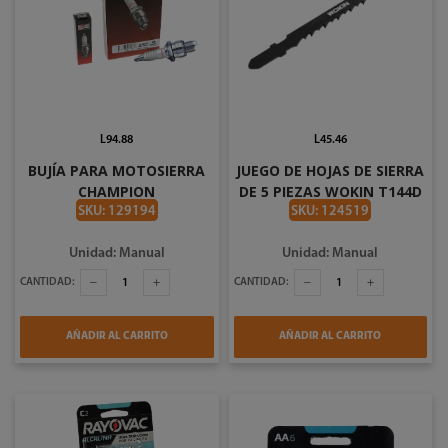
L94.88
L45.46
BUJÍA PARA MOTOSIERRA
JUEGO DE HOJAS DE SIERRA
CHAMPION
DE 5 PIEZAS WOKIN T144D
766106
SKU: 129194
SKU: 124519
Unidad: Manual
Unidad: Manual
CANTIDAD:
CANTIDAD:
AÑADIR AL CARRITO
AÑADIR AL CARRITO