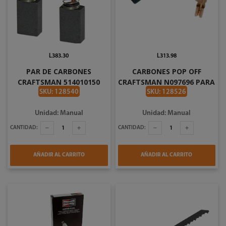
L383.30
L313.98
PAR DE CARBONES
CARBONES POP OFF
CRAFTSMAN 514010150
CRAFTSMAN N097696 PARA
PARA CMEW300
CMEG200
SKU: 128540
SKU: 128526
Unidad: Manual
Unidad: Manual
CANTIDAD:
CANTIDAD:
AÑADIR AL CARRITO
AÑADIR AL CARRITO