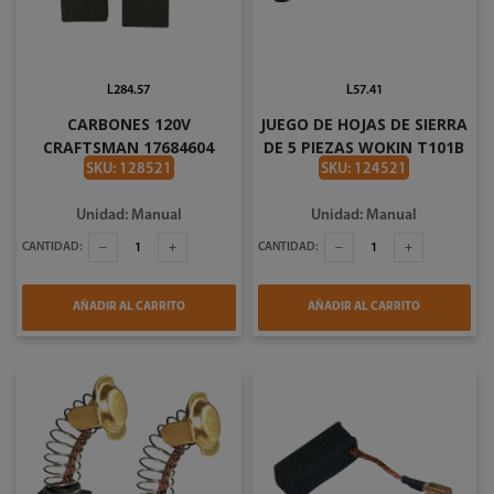
L284.57
L57.41
CARBONES 120V
JUEGO DE HOJAS DE SIERRA
CRAFTSMAN 17684604
DE 5 PIEZAS WOKIN T101B
PARA CMED731
766310
SKU: 128521
SKU: 124521
Unidad: Manual
Unidad: Manual
CANTIDAD:
CANTIDAD:
AÑADIR AL CARRITO
AÑADIR AL CARRITO