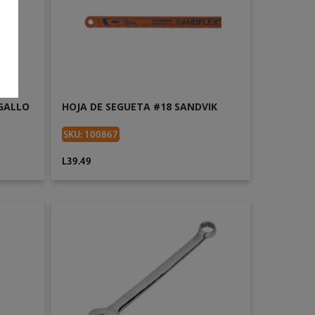
 GALLO
HOJA DE SEGUETA #18 SANDVIK
SKU: 100867
L39.49
AÑADIR AL CARRITO