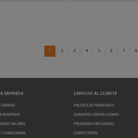
AÑADIR AL CARRITO
AÑADIR AL CARRITO
1
2
3
4
5
6
7
8
A EMPRESA
SERVICIO AL CLIENTE
 TIENDAS
POLÍTICA DE PRIVACIDAD
E NOSOTROS
GARANTÍA Y DEVOLUCIONES
ISIÓN Y VALORES
PREGUNTAS FRECUENTES
 Y CONDICIONES
CONTÁCTENOS