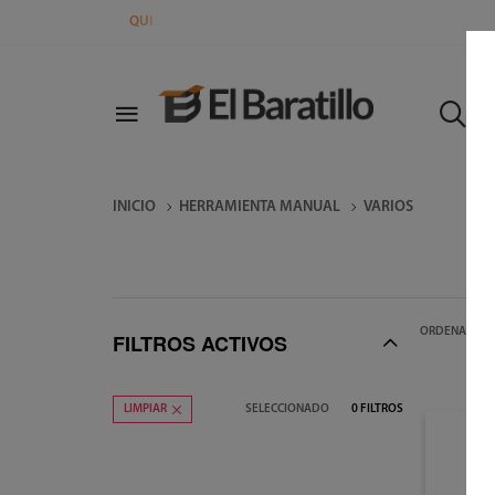
Q
U
I
E
R
E
S
S
E
R
INICIO
HERRAMIENTA MANUAL
VARIOS
ORDENAR POR
FILTROS ACTIVOS
SELECCIONADO
0
FILTROS
LIMPIAR