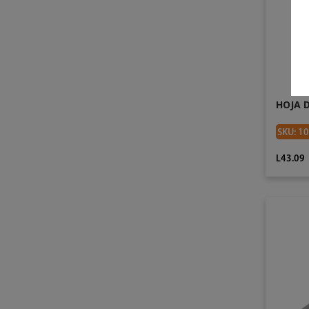
HOJA 
SKU: 1
L43.09