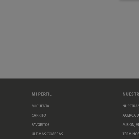
MI PERFIL
NUESTR
MI CUENTA
NUESTRAS
CARRITO
ACERCA D
FAVORITOS
MISIÓN, V
ÚLTIMAS COMPRAS
TÉRMINOS