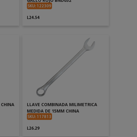
GALLO ROJO BND052
SKU: 122309
L24.54
AÑADIR AL CARRITO
 CHINA
LLAVE COMBINADA MILIMETRICA
MEDIDA DE 15MM CHINA
SKU: 117813
L26.29