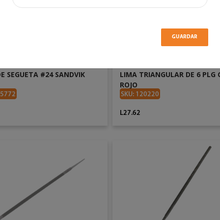
GUARDAR
DE SEGUETA #24 SANDVIK
LIMA TRIANGULAR DE 6 PLG
ROJO
05772
SKU: 120220
L27.62
AÑADIR AL CARRITO
AÑADIR AL CARRITO