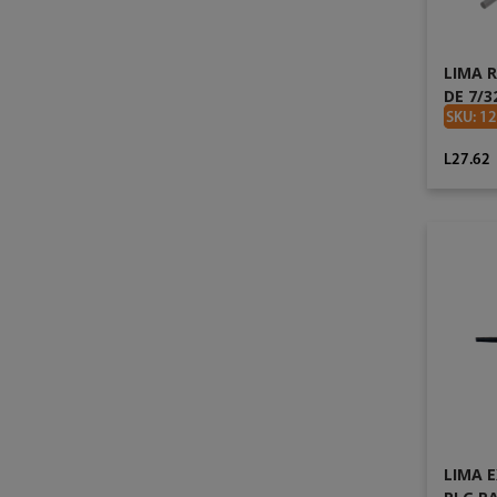
LIMA 
DE 7/3
SKU: 1
L27.62
LIMA E