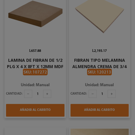
L657.88
L2,193.17
LAMINA DE FIBRAN DE 1/2
FIBRAN TIPO MELAMINA
PLG X 4 X 8FT X 12MM MDF
ALMENDRA CREMA DE 3/4
AMTK
PLG 2 CARAS LAMINA DE 4
SKU: 107272
SKU: 120213
X 8 FT (1220MM X
2440MM)18MM
Unidad: Manual
Unidad: Manual
CANTIDAD:
CANTIDAD:
AÑADIR AL CARRITO
AÑADIR AL CARRITO