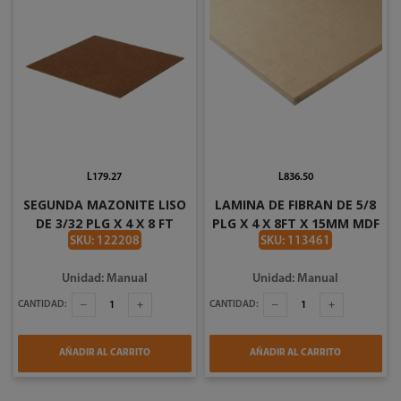
L179.27
L836.50
SEGUNDA MAZONITE LISO
LAMINA DE FIBRAN DE 5/8
DE 3/32 PLG X 4 X 8 FT
PLG X 4 X 8FT X 15MM MDF
BRASILEÑO
AMTK
SKU: 122208
SKU: 113461
Unidad: Manual
Unidad: Manual
CANTIDAD:
CANTIDAD:
AÑADIR AL CARRITO
AÑADIR AL CARRITO