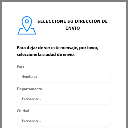
0
SELECCIONE SU DIRECCIÓN DE
INICIO
CARPINTERIA
TABLEROS FORMICA Y MELAMINA
ENVÍO
TABLEROS FORMICA Y MELAMINA
Para dejar de ver este mensaje, por favor,
seleccione la ciudad de envío.
ORDENAR POR:
FILTRO
País
Departamento
Ciudad