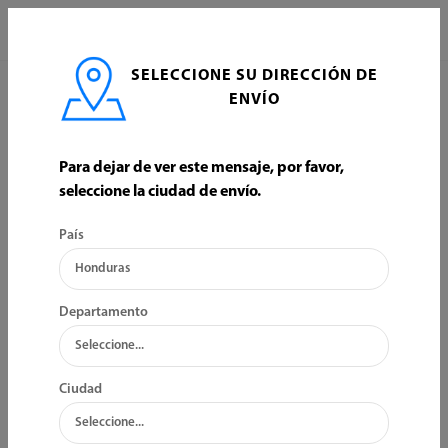
0
SELECCIONE SU DIRECCIÓN DE
INICIO
FONTANERIA
CALENTADORES
ENVÍO
CALENTADORES
Para dejar de ver este mensaje, por favor,
seleccione la ciudad de envío.
ORDENAR POR:
FILTRO
País
Bajo Inventario
Agotado
Departamento
Ciudad